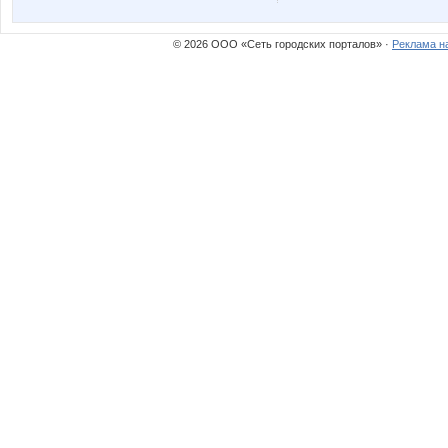
sobina77
taiti
© 2026 ООО «Сеть городских порталов» ·
Реклама н
Юлянчикк
Аккура
ГАЛЕРЕИ АРИСИЯ
Хасеки Х
ЛенаСветлая
Лия260
НАТИК@
Оксана-