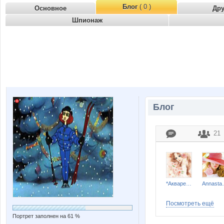
Блог
( 0 )
Основное
Др
Шпионаж
Блог
21
*Акварель*
Anna
Посмотреть ещё
Портрет заполнен на 61 %