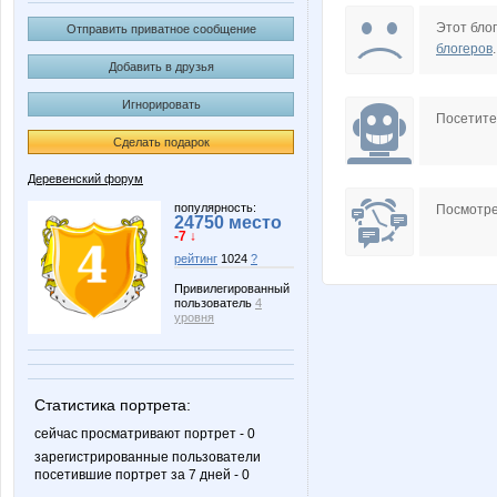
NASIK
Nata
Этот блог
Отправить приватное сообщение
блогеров
.
Добавить в друзья
Игнорировать
Tau
URR
Посетит
Сделать подарок
Деревенский форум
alena-ol
anusha2
популярность:
Посмотре
24750 место
-7 ↓
рейтинг
1024
?
Привилегированный
пользователь
4
kattuxa
kattya
уровня
Статистика портрета:
mapiks
marmyr
сейчас просматривают портрет - 0
зарегистрированные пользователи
посетившие портрет за 7 дней - 0